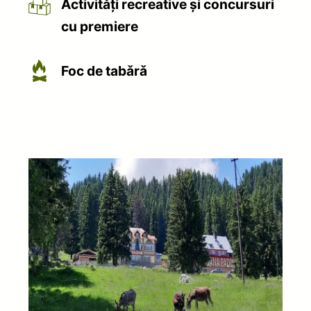
Activit
ǎţ
i recreative şi concursuri
cu premiere
Foc de tabǎrǎ