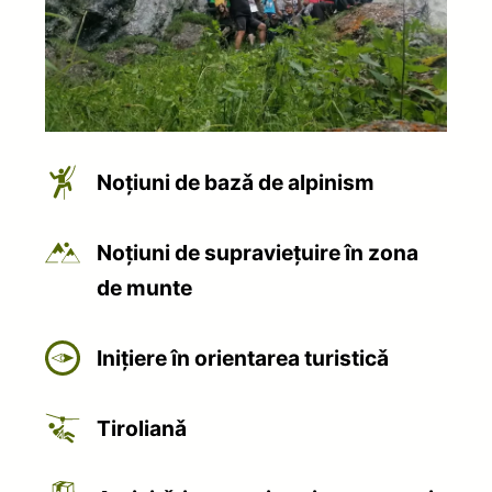
Noţiuni de bazǎ de alpinism
Noţiuni de supravieţuire în zona
de munte
Iniţiere în orientarea turisticǎ
Tirolianǎ