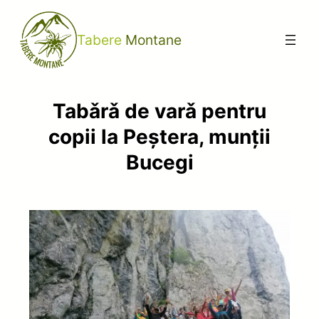
Sari
la
Tabere Montane
conținut
Tabǎrǎ de varǎ pentru
copii la Peştera, munţii
Bucegi