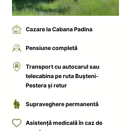
Cazare la Cabana Padina
Pensiune completǎ
Transport cu autocarul sau
telecabina pe ruta Buşteni-
Pestera şi retur
Supraveghere permanentǎ
Asistenţǎ medicalǎ în caz de